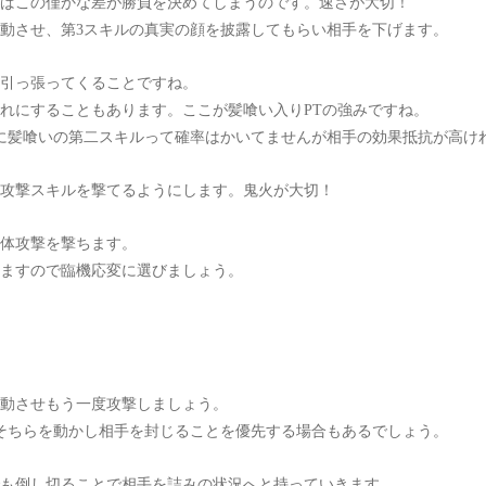
ればこの僅かな差が勝負を決めてしまうのです。速さが大切！
動させ、第
3スキルの真実の顔を披露してもらい相手を下げます。
引っ張ってくることですね。
遅れにすることもあります。ここが髪喰い入り
PTの強みですね。
に髪喰いの第二スキルって確率はかいてませんが相手の効果抵抗が高け
攻撃スキルを撃てるようにします。鬼火が大切！
体攻撃を撃ちます。
りますので臨機応変に選びましょう。
動させもう一度攻撃しましょう。
そちらを動かし相手を封じることを優先する場合もあるでしょう。
も倒し切ることで相手を詰みの状況へと持っていきます。