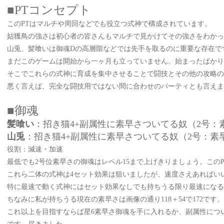
■PTコンセプト
この
PTはマルチや周回などでも役立つ式神で構成されています。
姑獲鳥の強さは初心者の皆さんもマルチで見かけてその強さをわかっ
山兎、髪喰いは御魂
Dの高層階などでは先手を取るのに重要な存在で
まだこのゲームは開始から一ヶ月も立っていません。始まったばかり
そこでこれらの式神に育成を集中させることで闘技とその他の攻略の
悪く言えば、完全な闘技用ではない間に合わせのパーティとも言えま
■御魂
髪喰い
：招き猫
4+副属性に素早さついてる奴（2号：
山兎
：招き猫
4+副属性に素早さついてる奴（2号：素
役割：減速・加速
最低でも
2号位素早さの御魂はレベル15まで上げきりましょう。この
これら二体の式神は
4セット効果は狙いましたが、速度さえあればい
特に最速で動く式神にはセット効果なしでも持ちうる限り最速にな
ちなみに私が持ちうる現在の素早さは画像の通り
118＋54で17
これ以上を目指すならば星
6素早さ御魂を手に入れるか、副属性につ