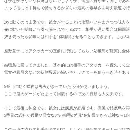
なかなかそういう状況はないでしょうが、御霊の質が全く同じであ
よって彼には手持ちで持ちうるかぎりの最高の素早さを与え最速で行
次に動くのは山兎です。彼女がすることは攻撃バフをまきつつ味方を
先に動いた髪喰いも引っ張られてくるので、相手が遅い場合は周回
抜き去ったら髪喰いは相手を
1体睡眠させることもできます。ちなみ
座敷童子にはアタッカーの直前に行動してもらい姑獲鳥が確実に全体
姑獲鳥に回ってきました。基本的には相手のアタッカーを優先して全
雪女や鳳凰火などの状態異常の怖いキャラクターを狙うべき時もあ
5番目に動く式神は鬼火が余っていたら何か使いましょう。
ここで鬼火ゲージがたまって回復するので次の行動も大丈夫です。
そして最後に神楽です。彼女には疾風が必須です。疾風で姑獲鳥を再
5番目の式神が兵桶や雪女などの相手の行動を制限できる式神ならば
この一連の流れで相手を全て倒す、もしくは最低限アタッカーだけで