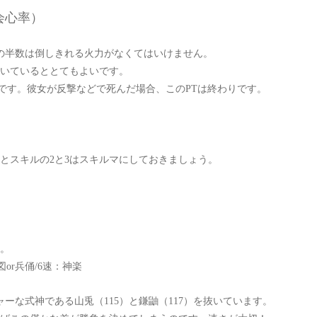
会心率）
の半数は倒しきれる火力がなくてはいけません。
ついているととてもよいです。
です。彼女が反撃などで死んだ場合、このPTは終わりです。
とスキルの
2と3はスキルマにしておきましょう。
。
図or兵俑/6速：神楽
ーな式神である山兎（115）と鎌鼬（117）を抜いています。