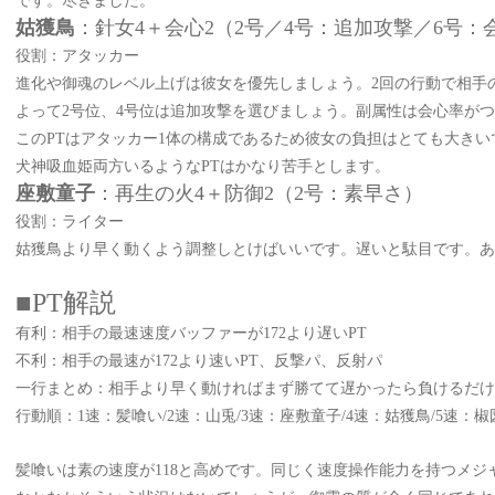
です。尽きました。
姑獲鳥
：針女
4＋会心2（2号／4号：追加攻撃／6号：
役割：アタッカー
進化や御魂のレベル上げは彼女を優先しましょう。
2回の行動で相手
よって
2号位、4号位は追加攻撃を選びましょう。副属性は会心率が
この
PTはアタッカー1体の構成であるため彼女の負担はとても大きい
犬神吸血姫両方いるような
PTはかなり苦手とします。
座敷童子
：再生の火
4＋防御2（2号：素早さ）
役割：ライター
姑獲鳥より早く動くよう調整しとけばいいです。遅いと駄目です。あ
■PT解説
有利：相手の最速速度バッファーが
172より遅いPT
不利：相手の最速が
172より速いPT、反撃パ、反射パ
一行まとめ：相手より早く動ければまず勝てて遅かったら負けるだけ
行動順：
1速：髪喰い/2速：山兎/3速：座敷童子/4速：姑獲鳥/5速：椒
髪喰いは素の速度が
118と高めです。同じく速度操作能力を持つメジャ