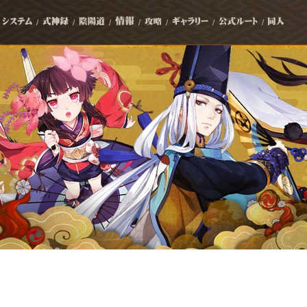
/
/
/
/
/
/
/