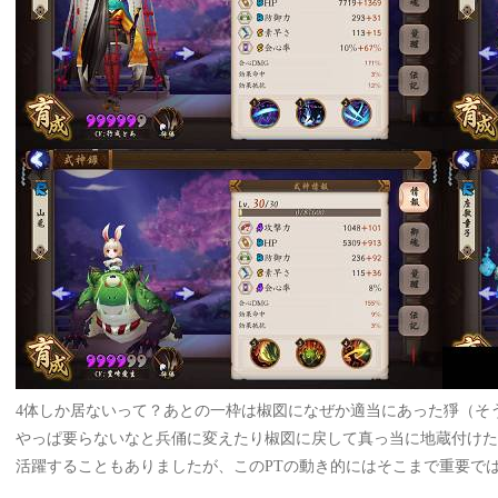
4体しか居ないって？あとの一枠は椒図になぜか適当にあった猙（そ
やっぱ要らないなと兵俑に変えたり椒図に戻して真っ当に地蔵付けた
活躍することもありましたが、この
PTの動き的にはそこまで重要で