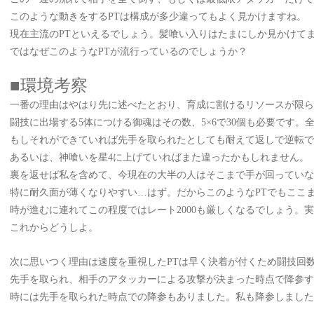
このような動きをする
PTは構成が多少違ってもよく見かけますね。
現在主流の
PTといえるでしょう。髪喰い入りはたまにしか見かけて
ではなぜこのような
PTが流行っているのでしょうか？
■環境考察
一番の理由はやはり先に述べたとおり、育成に割けるリソースが限ら
闘技に出場する
5体につける御魂はその数、5×6で30個も必要です。
もしそれができていれば先手を取られたとしても耐えて返しで逆転で
あるいは、神喰いを星
4に上げていればまた違ったかもしれません。
裏を返せば私を含めて、今現在の大半の人はそこまで手が回っていな
特に耐久面が薄くなりやすい
…はず。だからこのようなPTでもここ
時が進むに連れてこの程度ではレート
2000も厳しくなるでしょう
これからどうしよ。
次に思いつく理由は速度を重視した
PTは早く決着が付くため闘技回
先手を取られ、相手のアタッカーによる攻撃が決まった時点で降参
時には先手を取られた時点での降参もありました。私も降参しました