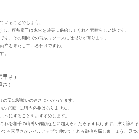
ていることでしょう。
すし、座敷童子は鬼火を確実に供給してくれる素晴らしい娘です。
です。その期間での育成リソースには限りが有ります。
両立を果たしているわけですね。
す。
素早さ）
早さ）
PTの要は髪喰いの速さにかかってます。
いので無理に狙う必要はありません。
るようにすることをおすすめします。
2です。これを相手の山兎や鎌鼬などに超えられたらまず負けます。潔く諦め
いてる素早さがレベルアップで伸びてくれる御魂を探しましょう。見つ