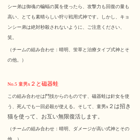
シー弟は御魂の蝙蝠の翼を使ったら、攻撃力も回復の量も
高い、とても素晴らしい狩り戦用式神です。しかし、キョ
ンシー弟は絶対秒殺されないように、ご注意ください、
笑。
（チームの組み合わせ：晴明、蛍草と治療タイプ式神とそ
の他。）
２と磁器蛙
No.5
童男x
この組み合わせは鬥技からのものです、磁器蛙は針女を使
２は招き
う、死んでも一回必殺が使える。そして、童男x
猫を使って、お互い無限復活します。
（チームの組み合わせ：晴明、ダメージが高い式神とその
他。）