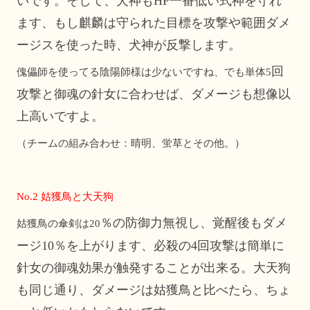
いです。そして、犬神もHP
一番低い式神を守れ
ます、もし麒麟は守られた目標を攻撃や範囲ダメ
ージスを使った時、犬神が反撃します。
回
傀儡師を使ってる陰陽師様は少ないですね、でも単体5
攻撃と御魂の針女に合わせば、ダメージも想像以
上高いですよ。
（チームの組み合わせ：晴明、蛍草とその他。）
No.2
姑獲鳥と大天狗
％の防御力無視し、覚醒後もダメ
姑獲鳥の傘剣は20
ージ10
％を上がります、必殺の4回攻撃は簡単に
針女の御魂効果が触発することが出来る。大天狗
も同じ通り、ダメージは姑獲鳥と比べたら、ちょ