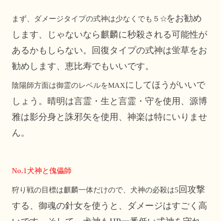
をお勧め
まず、ダメージタイプの式神は少なくでも５☆
します、じゃないなら麒麟に秒殺される可能性が
あるかもしらない。回復タイプの式神は蛍草をお
勧めします、恵比寿でもいいです。
にしてほうがいいで
陰陽師方面は御霊のレベルをMAX
しょう。晴明は言霊・生と言霊・守を使用、源博
雅は影分身と誅邪矢を使用、神楽は特にいりませ
ん。
No.1
犬神と傀儡師
回攻撃
狩り戦の目標は麒麟一体だけので、犬神の必殺は5
する、御魂の針女を使うと、ダメージはすごく高