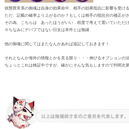
状態異常系の御魂は自身の効果命中、相手の効果抵抗に影響を受け
ただ、記載の確率より上がるのか？もしくは相手の抵抗分の補正が
その為、こちらは あったほうがいい 程度で考えて置いていただ
※ちなみにデバフではない日女は本件とは無縁
他の御魂に関してはまたなんかあれば追記しておきます！
それとなんか海外の情報とかを見る限り・・・伸びるオプションの
ちょっとこれは検証中ですが、確かにそんな気もしますので判明次