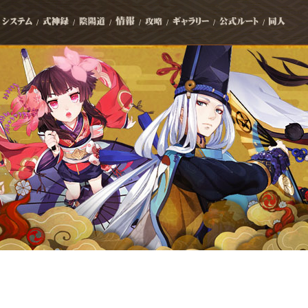
/
/
/
/
/
/
/