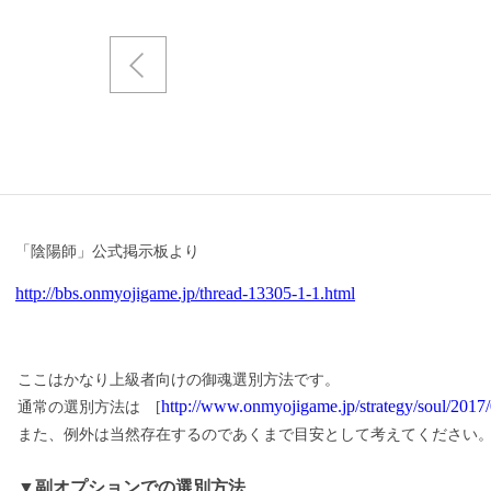
「陰陽師」公式掲示板より
http://bbs.onmyojigame.jp/thread-13305-1-1.html
ここはかなり上級者向けの御魂選別方法です。
http://www.onmyojigame.jp/strategy/soul/201
通常の選別方法は [
また、例外は当然存在するのであくまで目安として考えてください
▼副オプションでの選別方法