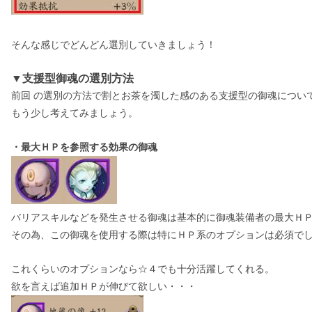
そんな感じでどんどん選別していきましょう！
▼支援型御魂の選別方法
前回 の選別の方法で割とお茶を濁した感のある支援型の御魂につい
もう少し考えてみましょう。
・最大ＨＰを参照する効果の御魂
バリアスキルなどを発生させる御魂は基本的に御魂装備者の最大Ｈ
その為、この御魂を使用する際は特にＨＰ系のオプションは必須で
これくらいのオプションなら☆４でも十分活躍してくれる。
欲を言えば追加ＨＰが伸びて欲しい・・・