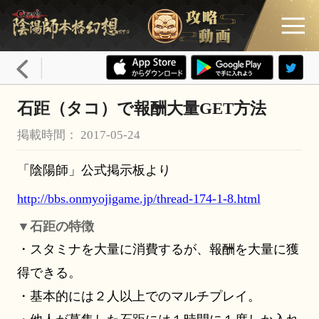
石距（タコ）で報酬大量GET方法
掲載時間： 2017-05-24
「陰陽師」公式掲示板より
http://bbs.onmyojigame.jp/thread-174-1-8.html
▼石距の特徴
・スタミナを大量に消費するが、報酬を大量に獲
得できる。
・基本的には２人以上でのマルチプレイ。