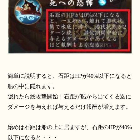
簡単に説明すると、
石距は
HP
が
40%以下になると
船の中に隠れます。
隠れたら総攻撃開始！
石距が船から出てくる迄に
ダメージを与えれば与えるだけ報酬が増えます。
始めは
石距は船の上に居ますが、石距の
HPが40%
以下になると・・・