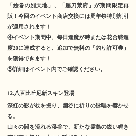
「絵巻の別天地」、「鏖刀禁府」が期間限定再
販！今回のイベント商店交換には周年祭特別割引
が適用されます！
④イベント期間中、毎日逢魔が時または花合戦進
度20に達成すると、追加で無料の「釣り許可券」
を獲得できます！
⑤詳細はイベント内でご確認ください。
12.八百比丘尼新スキン登場
深紅の影が杖を振り、幽谷に祈りの詠唱を響かせ
る。
山々の間を流れる渓谷で、新たな霊鳥の鋭い鳴き