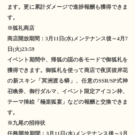
ます。更に累計ダメージで進捗報酬も獲得できま
す。
※狐礼商店
商店開放期間：3月11日(水)メンテナンス後～4月7
日(火)23:59
イベント期間中、帰狐の謡の各モードで御狐札を
獲得できます。御狐札を使って商店で夜溟彼岸花
の新スキン「冥洲渡る蟒」、任意のSSR/SP式神
召喚券、御行ダルマ、イベント限定アイコン枠、
テーマ挿絵「極楽狐宴」などの報酬と交換できま
す。
※九尾の招待状
任務開放期間：3月11日(水)メンテナンス後～3月