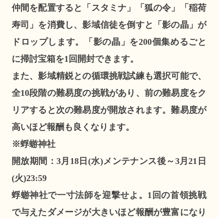
仲間を配置すると「スタミナ」「狐の令」「稲荷
寿司」を消費し、影域信徒を倒すと「影の晶」が
ドロップします。「影の晶」を200個集めるごと
に掃討宝箱を1回開封できます。
また、影域精鋭との循環挑戦試練も選択可能で、
全10段階の難易度の挑戦があり、前の難易度をク
リアすると次の難易度が開放されます。難易度が
高いほど報酬も良くなります。
※蜉蝣神社
開放期間：3月18日(水)メンテナンス後～3月21日
(火)23:59
蜉蝣神社で一寸法師を迎撃せよ。1回の首領挑戦
で与えたダメージが大きいほど報酬が豊富になり