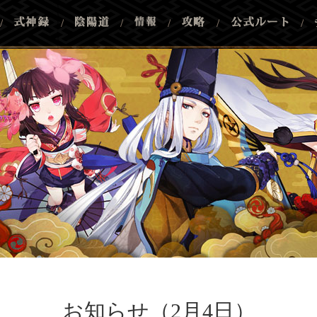
/
/
/
/
/
/
お知らせ（2月4日）