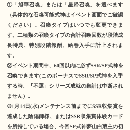
①「旭華召喚」または「星帰召喚」を選べます
（具体的な召喚可能式神はイベント画面でご確認
ください）。召喚タイプはいつでも変更できま
す。二種類の召喚タイプの合計召喚回数が段階成
長特典、特別段階報酬、絵巻入手に計上されま
す。
②イベント期間中、60回以内に必ずSSR/SP式神を
召喚できます(このボーナスでSSR/SP式神を入手
する時、「不運」シリーズ成就の集計は中断され
ません）。
③1月14日(水)メンテナンス前までにSSR収集賞を
達成した陰陽師様、またはSSR収集賞体験カード
を所持している場合、今回SP式神夢山白蔵主の初