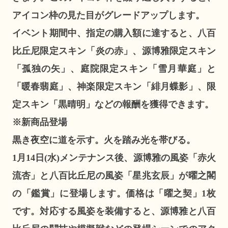
アイコン枠の見た目がグレードアップします。
イベント期間中、指定の購入額に達すると、八百
比丘尼限定スキン「炎の赤」、源博雅限定スキン
「孤独の矢」、庭院限定スキン「雪月華庭」と
「暖春翡庭」、神楽限定スキン「緋月蝶影」、限
定スキン「黒晴明」などの報酬を獲得できます。
※新商品登場
黒き夜空に道を示す。火を踏み光を帯びる。
1月14日(水)メンテナンス後、源博雅の風姿「赤火
流杏」と八百比丘尼の風姿「星兆玄辰」が曜之閣
の「鑑賞」に登場します。価格は「曜之契」1枚
です。対応する風姿を装備すると、源博雅と八百