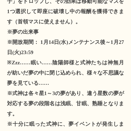
子」をドロップし、その効果は移動可能なマスを
1つ選択して即座に破壊し中の報酬を獲得できま
す（首領マスに使えません）。
※夢の出来事
※開放期間： 1月14日(水)メンテナンス後～1月27
日(火)23:59
※Zzz……眠い……陰陽師様と式神たちは神無月
が紡いだ夢の中に閉じ込められ、様々な不思議な
夢を見ている……
※式神は各々星1～3の夢があり、違う星数の夢が
対応する夢の段階名は浅眠、甘眠、熟睡となりま
す。
※十分に眠った式神に、夢イベントが発生しま