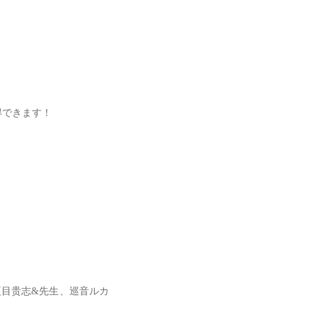
得できます！
夏目贵志&先生、巡音ルカ