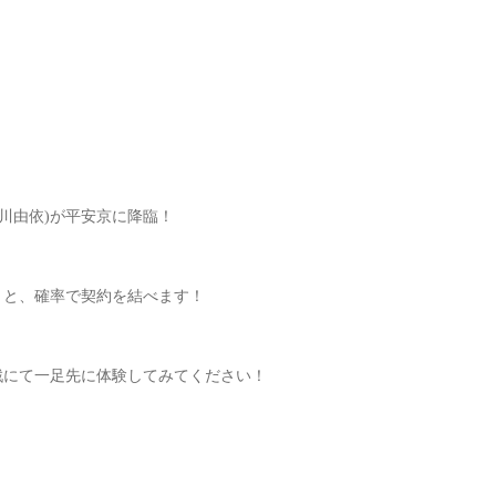
川由依)が平安京に降臨！
行うと、確率で契約を結べます！
鬼戦にて一足先に体験してみてください！