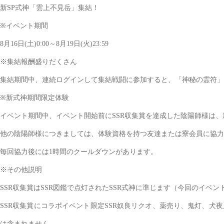
新SP式神「雲上不見岳」集結！
※イベント期間
8月16日(土)0:00～8月19日(火)23:59
※集結報酬盛りだくさん
集結期間中、連続ログインして集結戦闘に参加すると、「神秘の霊符」×6
※新式神期間限定体験
イベント期間中、イベント開始前にSSR収集賞を達成した陰陽師様は、
他の陰陽師様につきましては、体験資格を持つ友達または寮会員に協力
毎回協力後には1時間のクールダウンがあります。
※その他説明
SSR収集賞はSSR図鑑で点灯されたSSR式神に準じます（今回のイベン
SSR収集賞にコラボイベント限定SSR奴良リクオ、薬売り、鬼灯、
は含まれません。