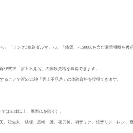
、「ランク3奉為ダルマ」×3、「銭貨」×150000を含む豪華報酬を獲
新SP式神「雲上不見岳」の体験資格を獲得できます。
することで新SP式神「雲上不見岳」の体験資格を獲得できます。
トでは51体以上、両面仏を除く）。
犬夜叉、殺生丸、桔梗、黒崎一護、夜刀神、初音ミク、鏡音リン・レン、