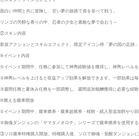
面白い仲間と共に冒険し、甘い夢の旅路で肩を並べて戦う。
リンゴの芳醇な香りの中、忍者の少女と素敵な夢で会おう～
②スキン内容
新規アクションとスキルエフェクト、限定アイコン枠「夢の国の足跡」
※イベント内容
①イベント期間中、任務に参加して神輿経験値を獲得し、神輿レベルを
②神輿レベルを上げると収益アップ効果を解放できます。一部効果は毎
③週間任務と夏休み任務を一部調整し、週間追加報酬獲得に必要な経験
※燃える朧車開放
①イベント期間中、朧車燃券・朧車超燃券・桜餅・紙人形追加餌やり回
②御魂ダンジョンの「ヤマタノオロチ」シリーズで朧車燃券を使用する
③ソロ朧車特権購入開放。特権購入後、ソロで御魂・覚醒ダンジョンに