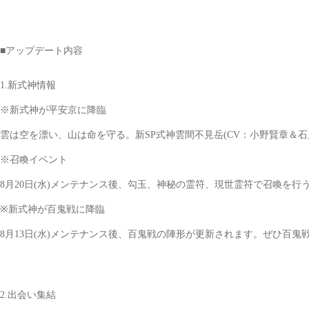
■アップデート内容
1.新式神情報
※新式神が平安京に降臨
雲は空を漂い、山は命を守る。新SP式神雲間不見岳(CV：小野賢章＆石
※召喚イベント
8月20日(水)メンテナンス後、勾玉、神秘の霊符、現世霊符で召喚を
※新式神が百鬼戦に降臨
8月13日(水)メンテナンス後、百鬼戦の陣形が更新されます。ぜひ百
2.出会い集結