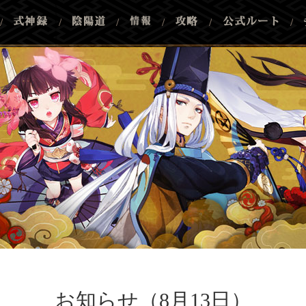
/
/
/
/
/
/
お知らせ（8月13日）