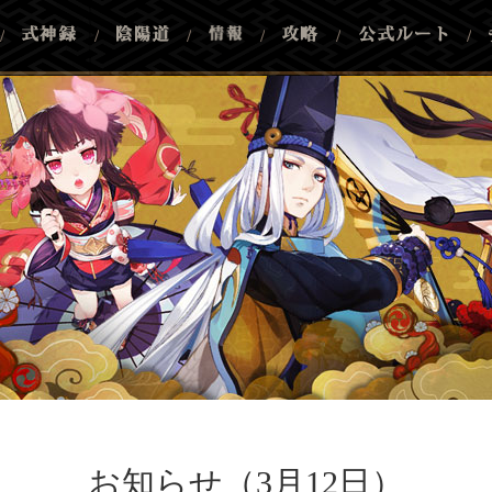
/
/
/
/
/
/
お知らせ（3月12日）