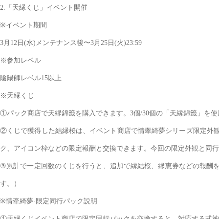
2.「天縁くじ」イベント開催
※イベント期間
3月12日(水)メンテナンス後〜3月25日(火)23:59
※参加レベル
陰陽師レベル15以上
※天縁くじ
①パック商店で天縁錦籤を購入できます。3個/30個の「天縁錦籤」を
②くじで獲得した結縁桜は、イベント商店で情牽綺夢シリーズ限定外観
ク、アイコン枠などの限定報酬と交換できます。今回の限定外観と同行パ
③累計で一定回数のくじを行うと、追加で縁結桜、縁恵券などの報酬を
す。）
※情牵綺夢·限定同行パック説明
①天縁くじイベント商店で限定同行パックを交換すると、対応する式神