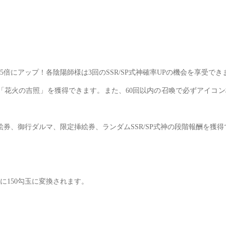
5倍にアップ！各陰陽師様は3回のSSR/SP式神確率UPの機会を享受でき
「花火の吉照」を獲得できます。また、60回以内の召喚で必ずアイコ
挿絵券、御行ダルマ、限定挿絵券、ランダムSSR/SP式神の段階報酬を獲
150勾玉に変換されます。