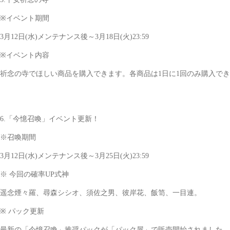
※イベント期間
3月12日(水)メンテナンス後～3月18日(火)23:59
※イベント内容
祈念の寺でほしい商品を購入できます。各商品は1日に1回のみ購入で
6.「今憶召喚」イベント更新！
※召喚期間
3月12日(水)メンテナンス後～3月25日(火)23:59
※ 今回の確率UP式神
遥念煙々羅、尋森シシオ、須佐之男、彼岸花、飯笥、一目連。
※ パック更新
最新の「今憶召喚」推奨パックが「パック屋」で販売開始されました。