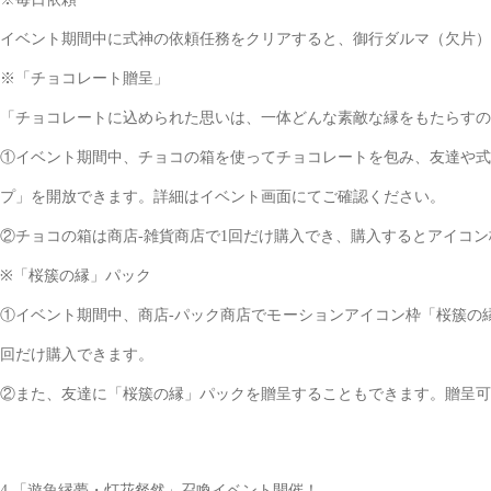
イベント期間中に式神の依頼任務をクリアすると、御行ダルマ（欠片）
※「チョコレート贈呈」
「チョコレートに込められた思いは、一体どんな素敵な縁をもたらすの
①イベント期間中、チョコの箱を使ってチョコレートを包み、友達や式
プ」を開放できます。詳細はイベント画面にてご確認ください。
②チョコの箱は商店-雑貨商店で1回だけ購入でき、購入するとアイコ
※「桜簇の縁」パック
①イベント期間中、商店-パック商店でモーションアイコン枠「桜簇の
回だけ購入できます。
②また、友達に「桜簇の縁」パックを贈呈することもできます。贈呈可
4.「遊魚縁夢・灯花粲然」召喚イベント開催！