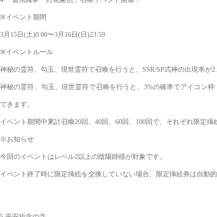
※イベント期間
3月15日(土)0:00〜3月16日(日)23:59
※イベントルール
神秘の霊符、勾玉、現世霊符で召喚を行うと、SSR/SP式神の出現率が2.
神秘の霊符、勾玉、現世霊符で召喚を行うと、3%の確率でアイコン枠
できます。
イベント期間中累計召喚20回、40回、60回、100回で、それぞれ限定
※お知らせ
今回のイベントはレベル2以上の陰陽師様が対象です。
イベント終了時に限定挿絵を交換していない場合、限定挿絵券は自動的に
5.平安祈念の寺