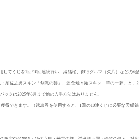
使用してくじを1回/10回連続行い、縁結桜、御行ダルマ（欠片）などの
：須佐之男スキン「剣戟の響」、遥念煙々羅スキン「華の一夢」と、2
ックは2025年8月まで他の入手方法はありません。
獲得できます。（縁恵券を使用すると、1回の10連くじに必要な天縁錦
の限定白髪飾物：須佐之男・華霜の輝、遥念煙々羅・皓髪の煙と、対応