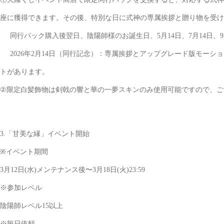
座に獲得できます。その後、特別な日に式神の専属挨拶と贈り物を受け
同行パック購入後翌日、陰陽師様のお誕生日、5月14日、7月14日、
2026年2月14日（同行記念）：専属挨拶とアップグレード版モー
トがあります。
②限定白髪飾物は剣戟の響と華の一夢スキンのみ使用可能ですので、ご
3.「甘美な縁」イベント開始
※イベント期間
3月12日(水)メンテナンス後〜3月18日(火)23:59
※参加レベル
陰陽師レベル15以上
※毎日依頼