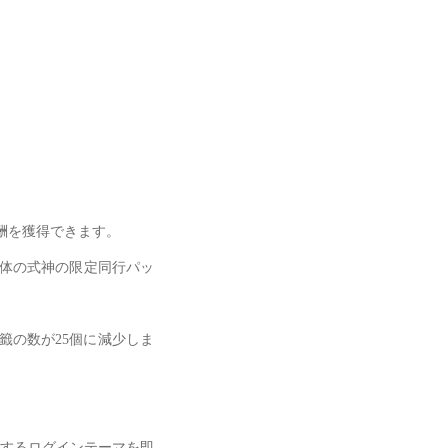
報酬を獲得できます。
体の式神の限定同行パッ
籤の数が25個に減少しま
するログインテーマを即