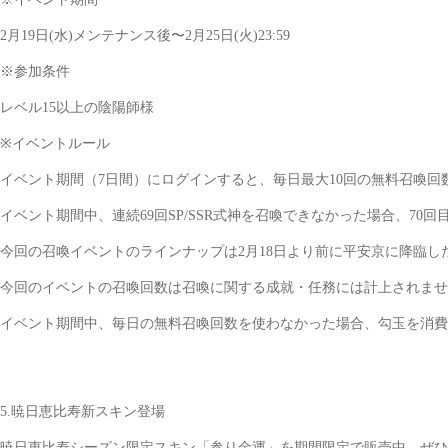
2月19日(水)メンテナンス後〜2月25日(火)23:59
※参加条件
レベル15以上の陰陽師様
※イベントルール
イベント期間（7日間）にログインすると、毎日最大10回の無料召喚回
イベント期間中、連続69回SP/SSR式神を召喚できなかった場合、70回
今回の召喚イベントのラインナップは2月18日より前に平安京に降臨し
今回のイベントの召喚回数は召喚に関する成就・任務には計上されませ
イベント期間中、毎日の無料召喚回数を使わなかった場合、勾玉を消費
5.暁日恵比寿新スキン登場
暁日恵比寿シーズン限定スキン「参り金運」を期間限定で販売中。ぜひ