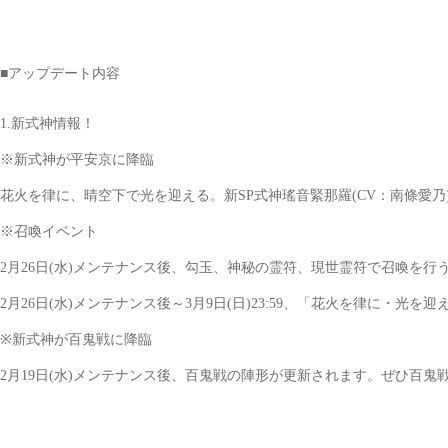
■アップデート内容
1.新式神情報！
※新式神が平安京に降臨
花火を律に、晴空下で光を迎える。新SP式神瑤音緊那羅(CV：南條愛乃)
※召喚イベント
2月26日(水)メンテナンス後、勾玉、神秘の霊符、現世霊符で召喚を行
2月26日(水)メンテナンス後～3月9日(日)23:59、「花火を律に・
※新式神が百鬼戦に降臨
2月19日(水)メンテナンス後、百鬼戦の陣形が更新されます。ぜひ百