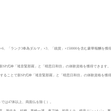
、「ランク3奉為ダルマ」×3、「銭貨」×150000を含む豪華報酬を獲
新SP式神「瑤音緊那羅」と「晴思日和坊」の体験資格を獲得できます。
することで新SP式神「瑤音緊那羅」と「晴思日和坊」の体験資格を獲
トでは47体以上、両面仏を除く）。
犬夜叉、殺生丸、桔梗、黒崎一護、夜刀神、初音ミク、鏡音リン・レン、