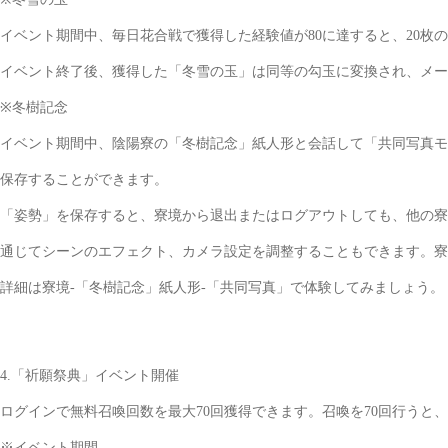
イベント期間中、毎日花合戦で獲得した経験値が80に達すると、20枚
イベント終了後、獲得した「冬雪の玉」は同等の勾玉に変換され、メー
※冬樹記念
イベント期間中、陰陽寮の「冬樹記念」紙人形と会話して「共同写真モ
保存することができます。
「姿勢」を保存すると、寮境から退出またはログアウトしても、他の寮
通じてシーンのエフェクト、カメラ設定を調整することもできます。寮
詳細は寮境-「冬樹記念」紙人形-「共同写真」で体験してみましょう。
4.「祈願祭典」イベント開催
ログインで無料召喚回数を最大70回獲得できます。召喚を70回行うと、必
※イベント期間