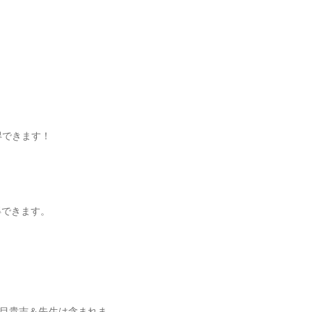
得できます！
得できます。
夏目貴志＆先生は含まれま