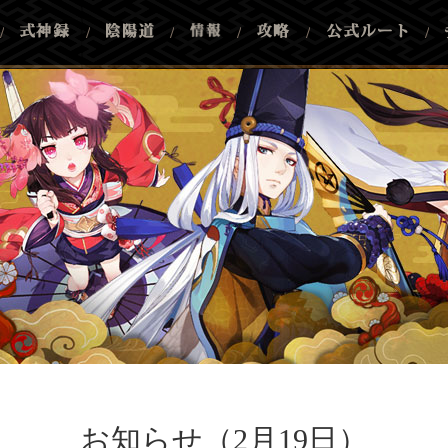
/
/
/
/
/
/
お知らせ（2月19日）