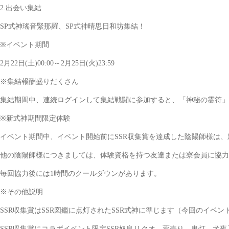
2.出会い集結
SP式神瑤音緊那羅、SP式神晴思日和坊集結！
※イベント期間
2月22日(土)00:00～2月25日(火)23:59
※集結報酬盛りだくさん
集結期間中、連続ログインして集結戦闘に参加すると、「神秘の霊符」×6
※新式神期間限定体験
イベント期間中、イベント開始前にSSR収集賞を達成した陰陽師様は、
他の陰陽師様につきましては、体験資格を持つ友達または寮会員に協力
毎回協力後には1時間のクールダウンがあります。
※その他説明
SSR収集賞はSSR図鑑に点灯されたSSR式神に準じます（今回のイベン
SSR収集賞にコラボイベント限定SSR奴良リクオ、薬売り、鬼灯、