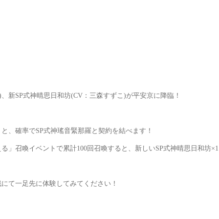
、新SP式神晴思日和坊(CV：三森すずこ)が平安京に降臨！
うと、確率でSP式神瑤音緊那羅と契約を結べます！
光を迎える」召喚イベントで累計100回召喚すると、新しいSP式神晴思日和坊
鬼戦にて一足先に体験してみてください！