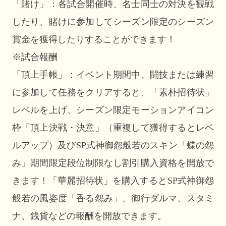
「賭け」：各試合開催時、名士同士の対決を観戦
したり、賭けに参加してシーズン限定のシーズン
賞金を獲得したりすることができます！
※試合報酬
「頂上手帳」：イベント期間中、闘技または練習
に参加して任務をクリアすると、「素朴招待状」
レベルを上げ、シーズン限定モーションアイコン
枠「頂上決戦・決意」（重複して獲得するとレベ
ルアップ）及びSP式神御怨般若のスキン「蝶の怨
み」期間限定段位制限なし割引購入資格を開放で
きます！「華麗招待状」を購入するとSP式神御怨
般若の風姿度「香る怨み」、御行ダルマ、スタミ
ナ、銭貨などの報酬を開放できます。