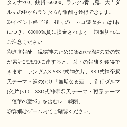
タミナ×60、銭貨×60000、ランク6青吉鬼、大吉ダ
ルマの中からランダムな報酬を獲得できます。
③イベント終了後、残りの「ネコ遊歴券」は1枚
につき、60000銭貨に換金されます。期限切れに
ご注意ください。
④進度報酬：縁結神のために集めた縁結の鈴の数
が累計2/5/8/10に達すると、以下の報酬を獲得で
きます：ランダムSP/SSR式神欠片、SSR式神帝釈
天テーマ・鯉のぼり「無垢なる蓮」、御行ダルマ
(欠片)×10、SSR式神帝釈天テーマ・戦闘テーマ
「蓮華の聖域」を含むレア報酬。
⑤詳細はゲーム内でご確認ください。