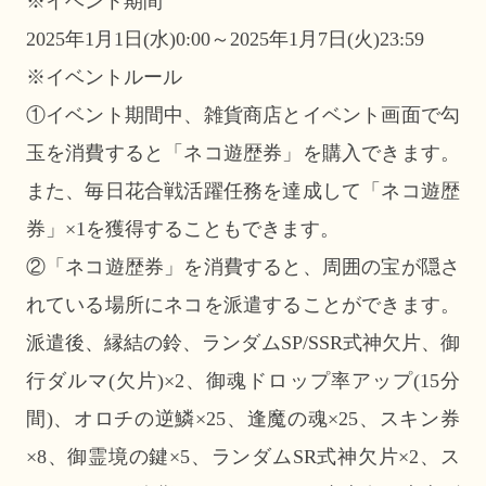
※イベント期間
2025年1月1日(水)0:00～2025年1月7日(火)23:59
※イベントルール
①イベント期間中、雑貨商店とイベント画面で勾
玉を消費すると「ネコ遊歴券」を購入できます。
また、毎日花合戦活躍任務を達成して「ネコ遊歴
券」×1を獲得することもできます。
②「ネコ遊歴券」を消費すると、周囲の宝が隠さ
れている場所にネコを派遣することができます。
派遣後、縁結の鈴、ランダムSP/SSR式神欠片、御
行ダルマ(欠片)×2、御魂ドロップ率アップ(15分
間)、オロチの逆鱗×25、逢魔の魂×25、スキン券
×8、御霊境の鍵×5、ランダムSR式神欠片×2、ス