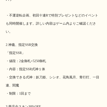
・不運逆転企画、初回十連Rで特別プレゼントなどのイベント
も同時開催します。詳しい内容はゲーム内よりご確認くださ
い。
2.神龕、指定SSR交換
「指定SSR」
・値段：2金御札+5250御札
・内容：指定SSR式神１体
・交換できる式神：妖刀姫、シシオ、花鳥風月、青行灯、一目
連、閻魔
・制限：1回まで
3.商店全スキン30%OFF