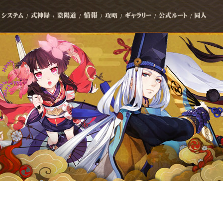
/
/
/
/
/
/
/