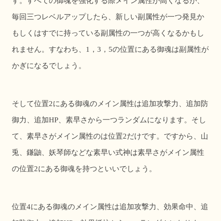
す。すべての御魂を強化する際メイン属性が高くなるが、
毎回三つレベルアップしたら、新しい副属性が一つ発見か
もしくはすでに持っている副属性の一つが高くなるかもし
れません。すなわち、
1
，
3
，
5
の位置にある御魂は副属性が
かぎになるでしょう。
そして位置
2
にある御魂のメイン属性は追加攻撃力、追加防
御力、追加
HP
、素早さから一つランダムになります。そし
て、素早さがメイン属性のは位置
2
だけです。ですから、山
兎、鎌鼬、妖琴師などな素早い式神は素早さがメイン属性
の位置
2
にある御魂を持つといいでしょう。
位置
4
にある御魂のメイン属性は追加攻撃力、効果命中、追