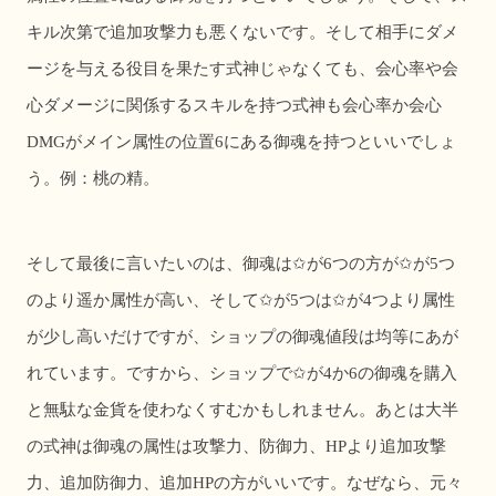
キル次第で追加攻撃力も悪くないです。そして相手にダメ
ージを与える役目を果たす式神じゃなくても、会心率や会
心ダメージに関係するスキルを持つ式神も会心率か会心
DMG
がメイン属性の位置
6
にある御魂を持つといいでしょ
う。例：桃の精。
そして最後に言いたいのは、御魂は✩が
6
つの方が✩が
5
つ
のより遥か属性が高い、そして✩が
5
つは✩が
4
つより属性
が少し高いだけですが、ショップの御魂値段は均等にあが
れています。ですから、ショップで✩が
4
か
6
の御魂を購入
と無駄な金貨を使わなくすむかもしれません。あとは大半
の式神は御魂の属性は攻撃力、防御力、
HP
より追加攻撃
力、追加防御力、追加
HP
の方がいいです。なぜなら、元々