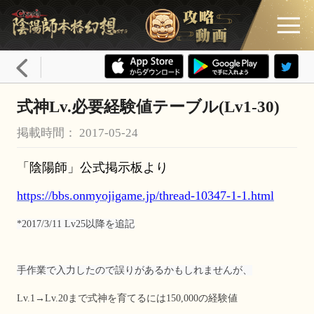
式神Lv.必要経験値テーブル(Lv1-30)
掲載時間： 2017-05-24
「陰陽師」公式掲示板より
https://bbs.onmyojigame.jp/thread-10347-1-1.html
*2017/3/11 Lv25以降を追記
手作業で入力したので誤りがあるかもしれませんが、
Lv.1→Lv.20まで式神を育てるには150,000の経験値