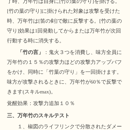
了時、万年竹は自身に
[竹の葉の守り]を掛ける。
[竹の葉の守り]に掛けられた対象は攻撃を受けた
時、万年竹は[笛の剣]で敵に反撃する。[竹の葉の
守り]効果は1回発動してからまたは万年竹が次回
行動する時に消失する。
「竹の言」
：鬼火３つを消費し、味方全員に
万年竹の１５％の攻撃力ほどの攻撃力アップバフ
をかけ、同時に「竹葉の守り」を一回掛けます。
味方が攻撃されるときに、万年竹が
60％で反撃で
きます(スキルmax)。
覚醒効果：攻撃力追加１０％
三、万年竹のスキルテスト
１、椒図のライフリンクで分散されたダメー