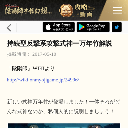
持続型反撃系攻撃式神ー万年竹解説
掲載時間： 2017-05-10
「陰陽師」
WIKIより
http://wiki.onmyojigame.jp/24996/
新しい式神万年竹が登場しました！一体それがど
んな式神なのか、私個人的に説明しましょう！