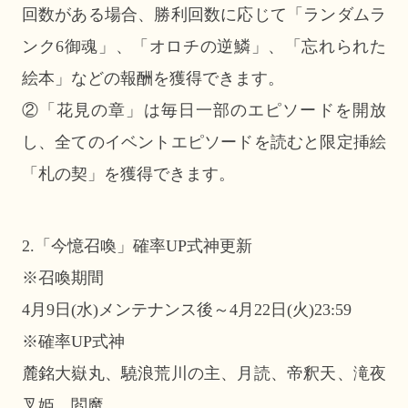
回数がある場合、勝利回数に応じて「ランダムラ
ンク6御魂」、「オロチの逆鱗」、「忘れられた
絵本」などの報酬を獲得できます。
②「花見の章」は毎日一部のエピソードを開放
し、全てのイベントエピソードを読むと限定挿絵
「札の契」を獲得できます。
2.「今憶召喚」確率UP式神更新
※召喚期間
4月9日(水)メンテナンス後～4月22日(火)23:59
※確率UP式神
麓銘大嶽丸、驍浪荒川の主、月読、帝釈天、滝夜
叉姫、閻魔