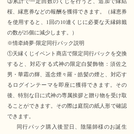
③累計で一定回数のくじを行うと、追加で縁結
桜、縁恵券などの報酬を獲得できます。（縁恵券
を使用すると、1回の10連くじに必要な天縁錦籤
の数が25個に減少します。）
※情牵綺夢·限定同行パック説明
①天縁くじイベント商店で限定同行パックを交換
すると、対応する式神の限定白髪飾物：須佐之
男・華霜の輝、遥念煙々羅・皓髪の煙と、対応す
るログインテーマを即座に獲得できます。その
後、特別な日に式神の専属挨拶と贈り物を受け取
ることができます。その際は庭院の紙人形で確認
できます。
同行パック購入後翌日、陰陽師様のお誕生