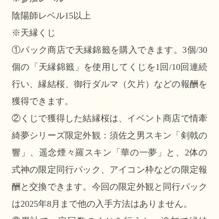
陰陽師レベル15以上
※天縁くじ
①パック商店で天縁錦籤を購入できます。3個/30
個の「天縁錦籤」を使用してくじを1回/10回連続
行い、縁結桜、御行ダルマ（欠片）などの報酬を
獲得できます。
②くじで獲得した結縁桜は、イベント商店で情牽
綺夢シリーズ限定外観：須佐之男スキン「剣戟の
響」、遥念煙々羅スキン「華の一夢」と、2体の
式神の限定同行パック、アイコン枠などの限定報
酬と交換できます。今回の限定外観と同行パック
は2025年8月まで他の入手方法はありません。