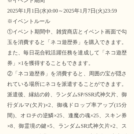
※イベント期間
2025年1月1日(水)0:00～2025年1月7日(火)23:59
※イベントルール
①イベント期間中、雑貨商店とイベント画面で勾
玉を消費すると「ネコ遊歴券」を購入できます。
また、毎日花合戦活躍任務を達成して「ネコ遊歴
券」×1を獲得することもできます。
②「ネコ遊歴券」を消費すると、周囲の宝が隠さ
れている場所にネコを派遣することができます。
派遣後、縁結の鈴、ランダムSP/SSR式神欠片、御
行ダルマ(欠片)×2、御魂ドロップ率アップ(15分
間)、オロチの逆鱗×25、逢魔の魂×25、スキン券
×8、御霊境の鍵×5、ランダムSR式神欠片×2、ス