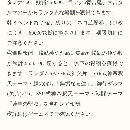
タミナ×60、銭貨×60000、ランク6青吉鬼、大吉ダ
ルマの中からランダムな報酬を獲得できます。
③イベント終了後、残りの「ネコ遊歴券」は1枚
につき、60000銭貨に換金されます。期限切れに
ご注意ください。
④進度報酬：縁結神のために集めた縁結の鈴の数
が累計2/5/8/10に達すると、以下の報酬を獲得で
きます：ランダムSP/SSR式神欠片、SSR式神帝釈
天テーマ・鯉のぼり「無垢なる蓮」、御行ダルマ
(欠片)×10、SSR式神帝釈天テーマ・戦闘テーマ
「蓮華の聖域」を含むレア報酬。
⑤詳細はゲーム内でご確認ください。