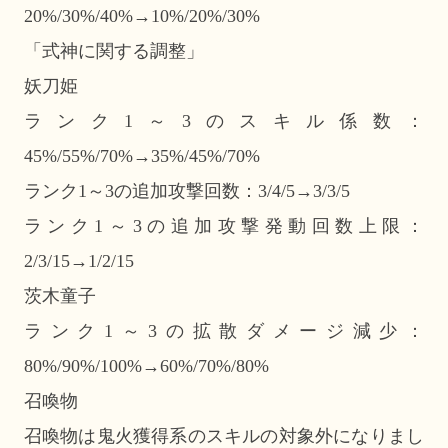
20%/30%/40%→10%/20%/30%
「式神に関する調整」
妖刀姫
ランク1～3のスキル係数：
45%/55%/70%→35%/45%/70%
ランク1～3の追加攻撃回数：3/4/5→3/3/5
ランク1～3の追加攻撃発動回数上限：
2/3/15→1/2/15
茨木童子
ランク1～3の拡散ダメージ減少：
80%/90%/100%→60%/70%/80%
召喚物
召喚物は鬼火獲得系のスキルの対象外になりまし