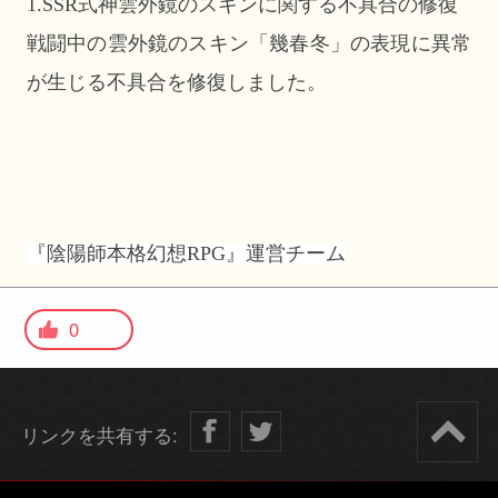
1.SSR式神雲外鏡のスキンに関する不具合の修復
戦闘中の雲外鏡のスキン「幾春冬」の表現に異常
が生じる不具合を修復しました。
『陰陽師本格幻想RPG』運営チーム
0
リンクを共有する: