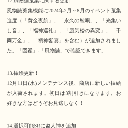
12.風物誌蒐集に関する更新
風物誌蒐集機能に2024年2月～8月のイベント蒐集
進度（「黄金夜航」、「永久の鯨唄」、「光集い
し音」、「福神巡礼」、「蜃気楼の異変」、「千
両万金」、「禍神饗宴」を含む）が追加されまし
た。「図鑑」-「風物誌」で確認できます。
13.挿絵更新！
12月11日(水)メンテナンス後、商店に新しい挿絵
が入荷されます。初日は3割引きになります。お
好きな方はどうぞお見逃しなく！
14.選択可能SRに盗人神を追加