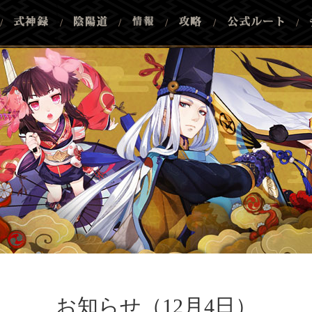
/
/
/
/
/
/
お知らせ（12月4日）