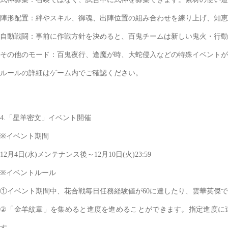
陣形配置：絆やスキル、御魂、出陣位置の組み合わせを練り上げ、知恵
自動戦闘：事前に作戦方針を決めると、百鬼チームは新しい鬼火・行動
その他のモード：百鬼夜行、逢魔が時、大蛇侵入などの特殊イベントが
ルールの詳細はゲーム内でご確認ください。
4.「星羊密文」イベント開催
※イベント期間
12月4日(水)メンテナンス後～12月10日(火)23:59
※イベントルール
①イベント期間中、花合戦毎日任務経験値が60に達したり、雲華英傑
②「金羊紋章」を集めると進度を進めることができます。指定進度に
す。