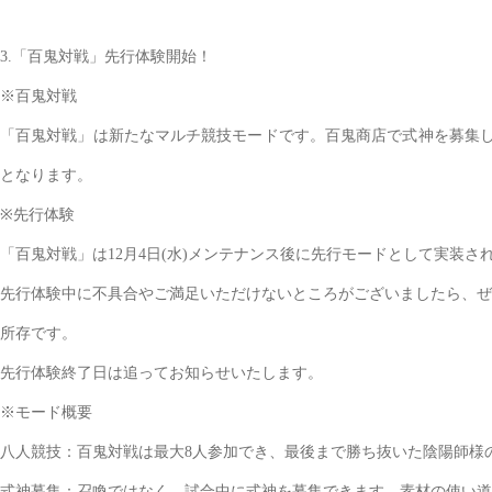
3.「百鬼対戦」先行体験開始！
※百鬼対戦
「百鬼対戦」は新たなマルチ競技モードです。百鬼商店で式神を募集し
となります。
※先行体験
「百鬼対戦」は12月4日(水)メンテナンス後に先行モードとして実装
先行体験中に不具合やご満足いただけないところがございましたら、ぜ
所存です。
先行体験終了日は追ってお知らせいたします。
※モード概要
八人競技：百鬼対戦は最大8人参加でき、最後まで勝ち抜いた陰陽師様
式神募集：召喚ではなく、試合中に式神を募集できます。素材の使い道