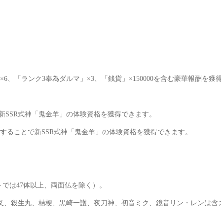
、「ランク3奉為ダルマ」×3、「銭貨」×150000を含む豪華報酬を獲
新SSR式神「鬼金羊」の体験資格を獲得できます。
することで新SSR式神「鬼金羊」の体験資格を獲得できます。
トでは47体以上、両面仏を除く）。
夜叉、殺生丸、桔梗、黒崎一護、夜刀神、初音ミク、鏡音リン・レンは含