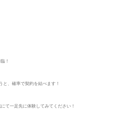
降臨！
行うと、確率で契約を結べます！
鬼戦にて一足先に体験してみてください！