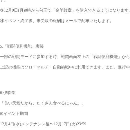
③12月9日(月)0時から勾玉で「金羊紋章」を購入できるようになります
④イベント終了後、未受取の報酬はメールで配布いたします。
5.「戦闘便利機能」実装
一部の戦闘モードに参加する時、戦闘画面左上の「戦闘便利機能」から
上記の機能はソロ・マルチ・自動挑戦中に利用できます。また、進行中
6.伊吹亭
「良い天気だから、たくさん食べるにゃん。」
※イベント期間
12月4日(水)メンテナンス後〜12月17日(火)23:59