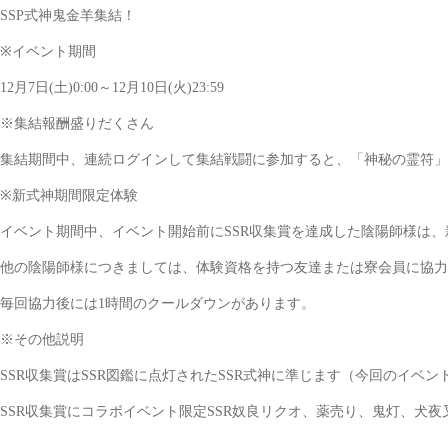
SSP式神鬼金羊集結！
※イベント期間
12月7日(土)0:00～12月10日(火)23:59
※集結報酬盛りだくさん
集結期間中、連続ログインして集結戦闘に参加すると、「神秘の霊符」×6
※新式神期間限定体験
イベント期間中、イベント開始前にSSR収集賞を達成した陰陽師様は、
他の陰陽師様につきましては、体験資格を持つ友達または寮会員に協力
毎回協力後には1時間のクールダウンがあります。
※その他説明
SSR収集賞はSSR図鑑に点灯されたSSR式神に準じます（今回のイベン
SSR収集賞にコラボイベント限定SSR奴良リクオ、薬売り、鬼灯、犬