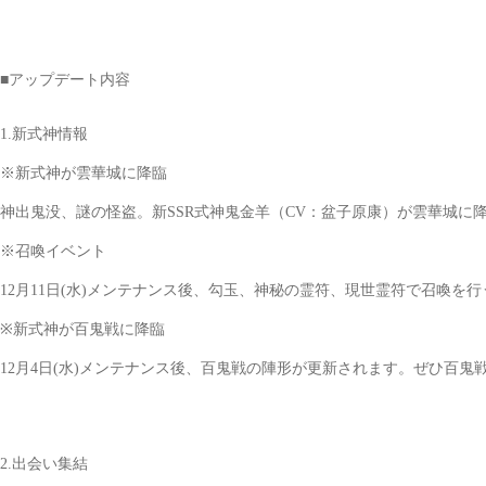
■アップデート内容
1.新式神情報
※新式神が雲華城に降臨
神出鬼没、謎の怪盗。新SSR式神鬼金羊（CV：盆子原康）が雲華城に
※召喚イベント
12月11日(水)メンテナンス後、勾玉、神秘の霊符、現世霊符で召喚を
※新式神が百鬼戦に降臨
12月4日(水)メンテナンス後、百鬼戦の陣形が更新されます。ぜひ百
2.出会い集結