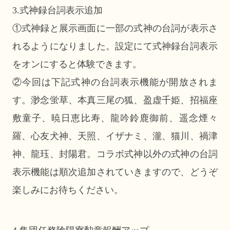
3.式神録台詞表示追加
①式神録と展示画面に一部の式神の台詞が表示さ
れるようになりました。設定にて式神録台詞表示
をオンにすると体験できます。
②今回は下記式神の台詞表示機能が開放されま
す。渺念蛍草、本真三尾の狐、盈虚千姫、招福座
敷童子、暁日恵比寿、龍吟鈴鹿御前、遥念煙々
羅、心友犬神、天照、イザナミ、瀧、猫川、禍津
神、龍珏、封陽君。コラボ式神以外の式神の台詞
表示機能は順次追加されていきますので、どうぞ
楽しみにお待ちください。