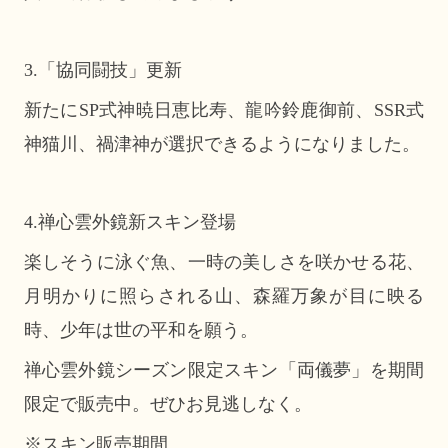
3.「協同闘技」更新
新たにSP式神暁日恵比寿、龍吟鈴鹿御前、SSR式
神猫川、禍津神が選択できるようになりました。
4.禅心雲外鏡新スキン登場
楽しそうに泳ぐ魚、一時の美しさを咲かせる花、
月明かりに照らされる山、森羅万象が目に映る
時、少年は世の平和を願う。
禅心雲外鏡シーズン限定スキン「両儀夢」を期間
限定
で
販売中。ぜひお見逃しなく。
※スキン販売期間