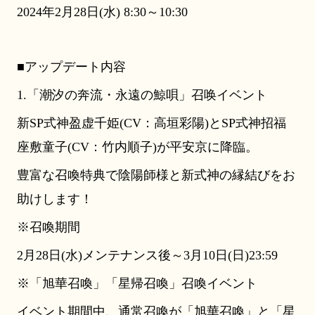
2024年2月28日(水) 8:30～10:30
■アップデート内容
1.「潮汐の奔流・永遠の鯨唄」召唤イベント
新SP式神盈虚千姫(CV：高垣彩陽)とSP式神招福
座敷童子(CV：竹内順子)が平安京に降臨。
豊富な召喚特典で陰陽師様と新式神の縁結びをお
助けします！
※召喚期間
2月28日(水)メンテナンス後～3月10日(日)23:59
※「旭華召喚」「星帰召喚」召喚イベント
イベント期間中、通常召喚が「旭華召喚」と「星