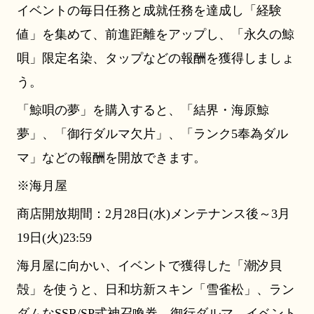
イベントの毎日任務と成就任務を達成し「経験
値」を集めて、前進距離をアップし、「永久の鯨
唄」限定名染、タップなどの報酬を獲得しましょ
う。
「鯨唄の夢」を購入すると、「結界・海原鯨
夢」、「御行ダルマ欠片」、「ランク5奉為ダル
マ」などの報酬を開放できます。
※海月屋
商店開放期間：2月28日(水)メンテナンス後～3月
19日(火)23:59
海月屋に向かい、イベントで獲得した「潮汐貝
殻」を使うと、日和坊新スキン「雪雀松」、ラン
ダムなSSR/SP式神召喚券、御行ダルマ、イベント