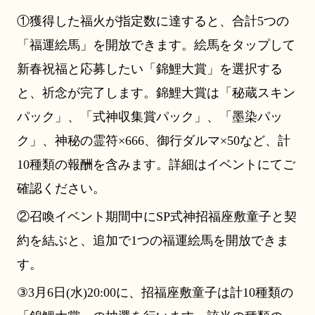
①獲得した福火が指定数に達すると、合計5つの
「福運絵馬」を開放できます。絵馬をタップして
新春祝福と応募したい「錦鯉大賞」を選択する
と、祈念が完了します。錦鯉大賞は「秘蔵スキン
パック」、「式神収集賞パック」、「墨染パッ
ク」、神秘の霊符×666、御行ダルマ×50など、計
10種類の報酬を含みます。詳細はイベントにてご
確認ください。
②召喚イベント期間中にSP式神招福座敷童子と契
約を結ぶと、追加で1つの福運絵馬を開放できま
す。
③3月6日(水)20:00に、招福座敷童子は計10種類の