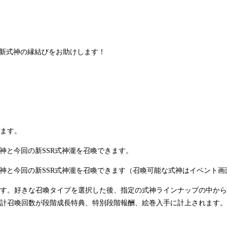
と新式神の縁結びをお助けします！
ます。
SR式神と今回の新SSR式神瀧を召喚できます。
SSR式神と今回の新SSR式神瀧を召喚できます（召喚可能な式神はイベント
す。好きな召喚タイプを選択した後、指定の式神ラインナップの中から
計召喚回数が段階成長特典、特別段階報酬、絵巻入手に計上されます。