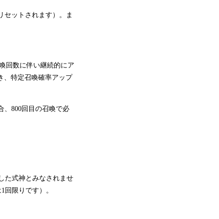
はリセットされます）。ま
召喚回数に伴い継続的にア
でき、特定召喚確率アップ
、800回目の召喚で必
得した式神とみなされませ
は1回限りです）。