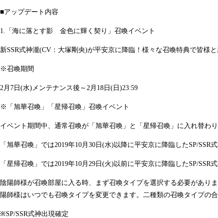
■アップデート内容
1.「海に落とす影 金色に輝く契り」召喚イベント
新SSR式神瀧(CV：大塚剛央)が平安京に降臨！様々な召喚特典で皆様
※召喚期間
2月7日(水)メンテナンス後～2月18日(日)23:59
※「旭華召喚」「星帰召喚」召喚イベント
イベント期間中、通常召喚が「旭華召喚」と「星帰召喚」に入れ替わり
「旭華召喚」では2019年10月30日(水)以降に平安京に降臨したSP/S
「星帰召喚」では2019年10月29日(火)以前に平安京に降臨したSP/
陰陽師様が召喚部屋に入る時、まず召喚タイプを選択する必要がありま
陽師様はいつでも召喚タイプを変更できます。二種類の召喚タイプの合
※SP/SSR式神出現確定