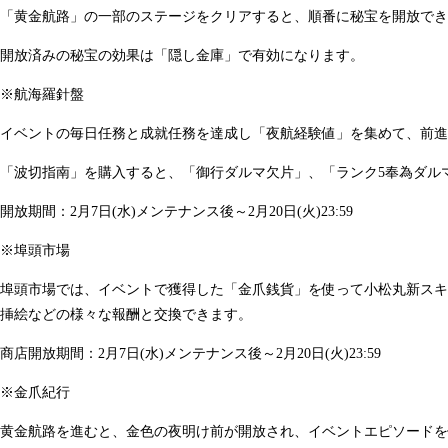
「黄金航路」の一部のステージをクリアすると、順番に秘宝を開放でき
開放済みの秘宝の効果は「隠し金庫」で有効になります。
※航海羅針盤
イベントの毎日任務と成就任務を達成し「夜航経験値」を集めて、前進
「波切指南」を購入すると、「御行ダルマ欠片」、「ランク5奉為ダル
開放期間：2月7日(水)メンテナンス後～2月20日(火)23:59
※埠頭市場
埠頭市場では、イベントで獲得した「金爪銭貨」を使って小松丸新スキン
挿絵などの様々な報酬と交換できます。
商店開放期間：2月7日(水)メンテナンス後～2月20日(火)23:59
※金爪紀行
黄金航路を進むと、金色の夜明け前が開放され、イベントエピソードを