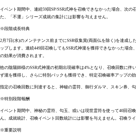
イベント期間中、連続59回SP/SSR式神を召喚できなかった場合、次の召
た、「不運」シリーズ成就の集計には影響を与えません。
※段階成長特典
2月7日(水)のメンテナンス前までにSSR収集賞(両面仏を除く)を達成
ップします。連続449回召喚してもSSR式神瀧を獲得できなかった場合
の効果が消費されます。
他の陰陽師様のSSR式神瀧の初期出現確率は4%となり、召喚回数に伴い
ず瀧を獲得し、さらに特別パックも獲得でき、特定召喚確率アップの効
指定の召喚回数に到達すると、神秘の霊符、御行ダルマ、スキン券、勾
※特別段階報酬
イベント期間中、神秘の霊符、勾玉、或いは現世霊符を使って40回召喚
ん。成就統計、召喚イベント回数統計には影響を与えません。召喚ライン
※重要説明