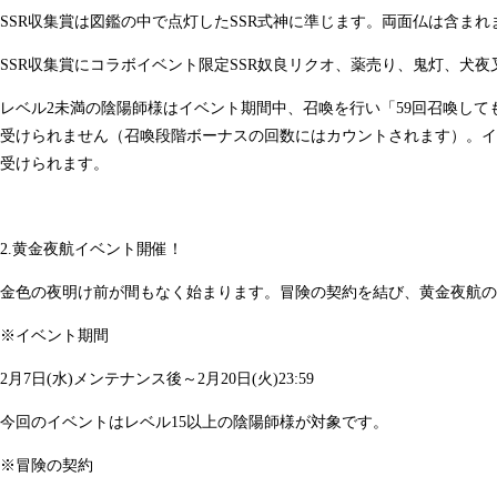
SSR収集賞は図鑑の中で点灯したSSR式神に準じます。両面仏は含まれ
SSR収集賞にコラボイベント限定SSR奴良リクオ、薬売り、鬼灯、犬
レベル2未満の陰陽師様はイベント期間中、召喚を行い「59回召喚してもS
受けられません（召喚段階ボーナスの回数にはカウントされます）。イ
受けられます。
2.黄金夜航イベント開催！
金色の夜明け前が間もなく始まります。冒険の契約を結び、黄金夜航の
※イベント期間
2月7日(水)メンテナンス後～2月20日(火)23:59
今回のイベントはレベル15以上の陰陽師様が対象です。
※冒険の契約