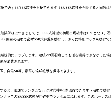
喚で必ずSP/SSR式神を召喚できます（SP/SSR式神を召喚すると回数
した陰陽師様につきましては、SSR式神瀧の初期出現確率は15%となり、
、450回目の召喚で必ずSSR式神瀧を獲得し、さらに特別パックも獲得
継続的にアップします。連続799回召喚しても瀧を獲得できなかった場合
果が消費されます。
玉、自選SR等、豪華な達成報酬を獲得できます。
すると、追加でランダムなSSR/SP式神を1体獲得できます（召喚で獲
ナップのSP/SSR式神が同確率でランダムに現れます。このボーナス