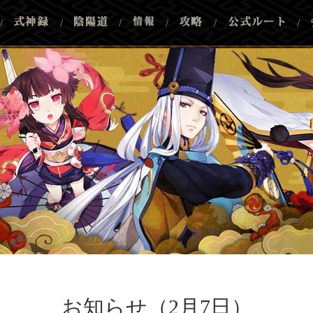
/
/
/
/
/
/
お知らせ（2月7日）