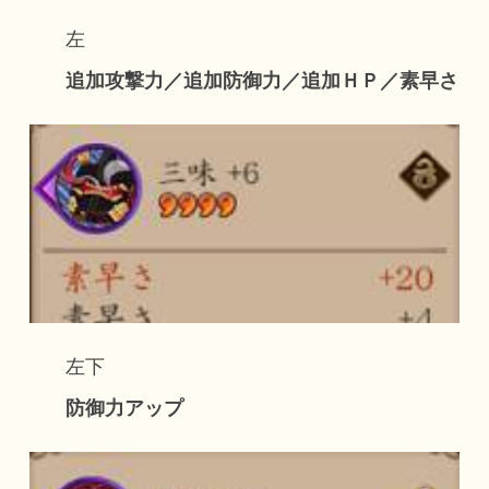
左
追加攻撃力／追加防御力／追加ＨＰ／素早さ
左下
防御力アップ