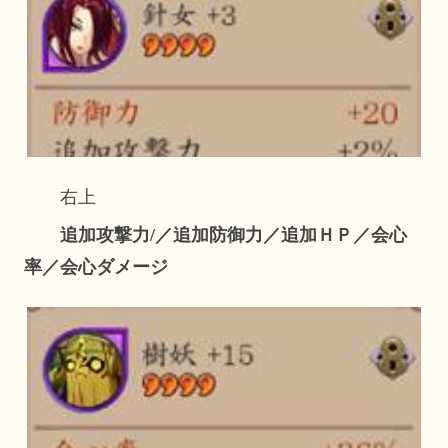
右上
追加攻撃力/／追加防御力／追加ＨＰ／会心
率／会心ダメージ