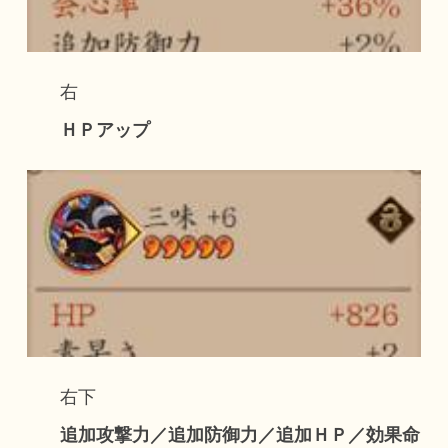
右
ＨＰアップ
右下
追加攻撃力／追加防御力／追加ＨＰ／効果命